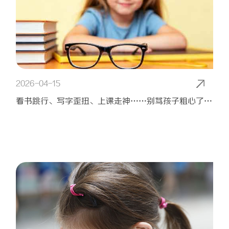
2026-04-15
看书跳行、写字歪扭、上课走神……别骂孩子粗心了！可能是眼睛“功能坏了”